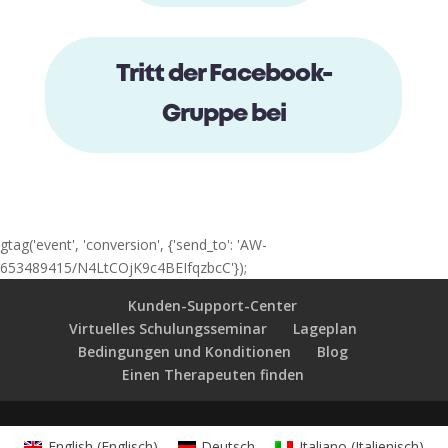
Tritt der Facebook-
Gruppe bei
gtag('event', 'conversion', {'send_to': 'AW-
653489415/N4LtCOjK9c4BEIfqzbcC'});
Kunden-Support-Center
Virtuelles Schulungsseminar
Lageplan
Bedingungen und Konditionen
Blog
Einen Therapeuten finden
English
(
Englisch
)
Deutsch
Italiano
(
Italienisch
)