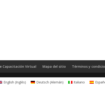
e Capacitación Virtual
Mapa del sitio
Términos y condici
English
(
Inglés
)
Deutsch
(
Alemán
)
Italiano
Españ