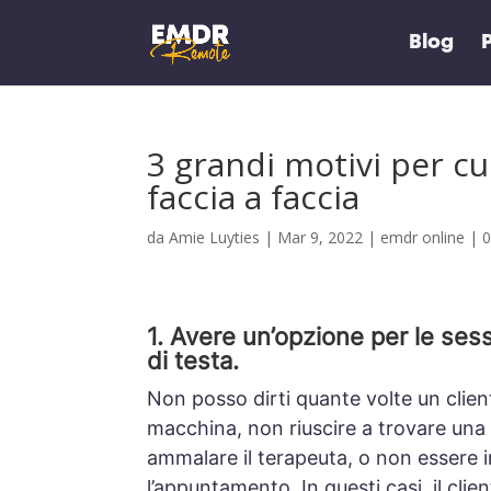
Blog
P
3 grandi motivi per cu
faccia a faccia
da
Amie Luyties
|
Mar 9, 2022
|
emdr online
|
1.
Avere un’opzione per le sess
di testa.
Non posso dirti quante volte un clien
macchina, non riuscire a trovare una 
ammalare il terapeuta, o non essere i
l’appuntamento.
In questi casi, il cl