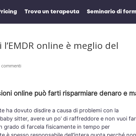
ricing
Trova un terapeuta
Seminario di form
i l’EMDR online è meglio del
0 commenti
ioni online può farti risparmiare denaro e m
te ha dovuto disdire a causa di problemi con la
baby sitter, avere un po’ di raffreddore e non vuoi fa
n grado di farcela fisicamente in tempo per
iente è spesso responsabile dell’intera quota perché no