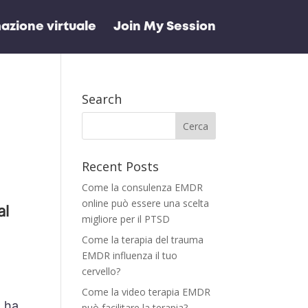
azione virtuale
Join My Session
Search
Recent Posts
Come la consulenza EMDR
online può essere una scelta
al
migliore per il PTSD
Come la terapia del trauma
EMDR influenza il tuo
r
cervello?
Come la video terapia EMDR
n ha
può facilitare la terapia?